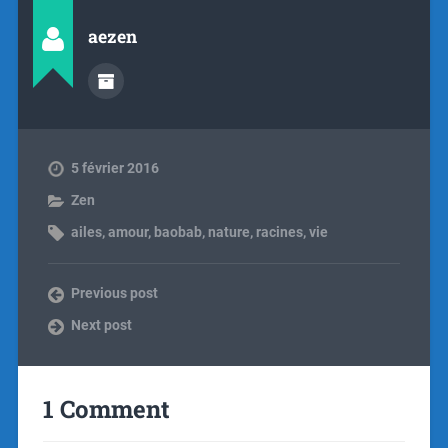
aezen
5 février 2016
Zen
ailes
,
amour
,
baobab
,
nature
,
racines
,
vie
Previous post
Next post
1 Comment