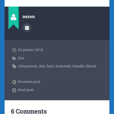
aezen
23 janvier 2016
Zen
citoyenneté
,
don
,
faim
,
fraternité
,
Gandhi
,
liberté
Previous post
Next post
6 Comments