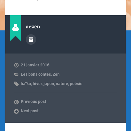
aezen
21 janvier 2016
Les bons contes
,
Zen
haïku
,
hiver
,
japon
,
nature
,
poésie
Previous post
Next post