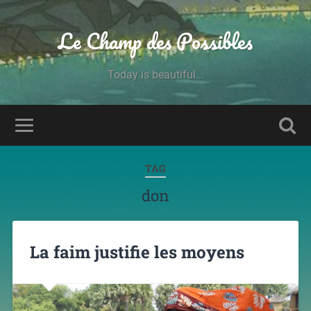
Le Champ des Possibles
Today is beautiful...
TAG
don
La faim justifie les moyens