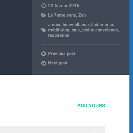
22 février 2016
Le 7eme sens
,
Zen
amour
,
bienveillance
,
lâcher prise
,
méditation
,
paix
,
pleine conscience
,
respiration
Previous post
Next post
ADD YOURS