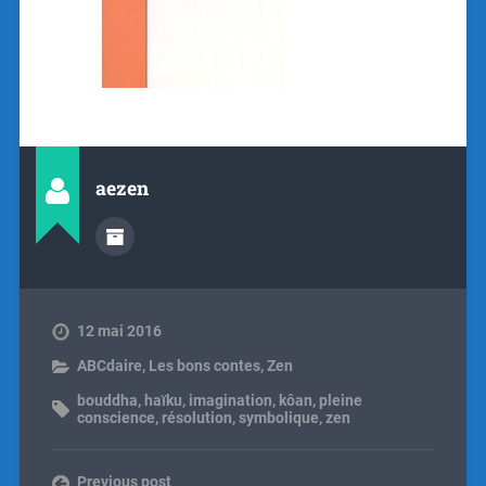
aezen
12 mai 2016
ABCdaire
,
Les bons contes
,
Zen
bouddha
,
haïku
,
imagination
,
kôan
,
pleine
conscience
,
résolution
,
symbolique
,
zen
Previous post