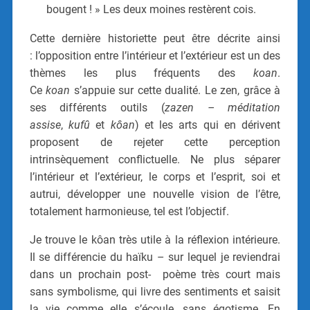
bougent ! » Les deux moines restèrent cois.
Cette dernière historiette peut être décrite ainsi
:
l’opposition entre l’intérieur et l’extérieur est un des
thèmes les plus fréquents des
koan
.
Ce
koan
s’appuie sur cette dualité. Le zen, grâce à
ses différents outils (
zazen – méditation
assise
,
kufû
et
kôan
) et les arts qui en dérivent
proposent de rejeter cette perception
intrinsèquement conflictuelle. Ne plus séparer
l’intérieur et l’extérieur, le corps et l’esprit, soi et
autrui, développer une nouvelle vision de l’être,
totalement harmonieuse, tel est l’objectif.
Je trouve le kôan très utile à la réflexion intérieure.
Il se différencie du haïku – sur lequel je reviendrai
dans un prochain post- poème très court mais
sans symbolisme, qui livre des sentiments et saisit
la vie comme elle s’écoule, sans égotisme. En