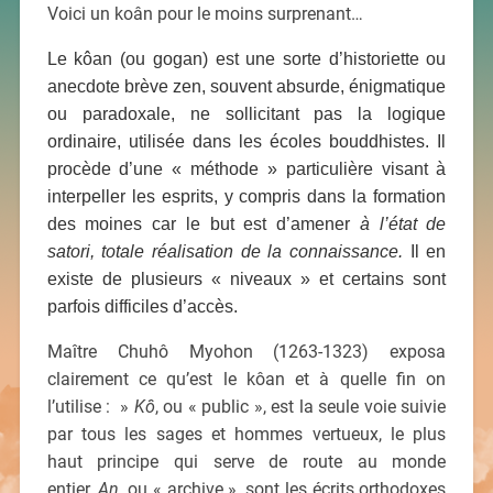
Voici un koân pour le moins surprenant…
Le kôan (ou gogan) est une sorte d’historiette ou
anecdote brève zen, souvent absurde, énigmatique
ou paradoxale, ne sollicitant pas la logique
ordinaire, utilisée dans les écoles bouddhistes. Il
procède d’une « méthode » particulière visant à
interpeller les esprits, y compris dans la formation
des moines car le but est d’amener
à l’état de
satori, totale réalisation de la connaissance.
Il en
existe de plusieurs « niveaux » et certains sont
parfois difficiles d’accès.
Maître Chuhô Myohon (1263-1323) exposa
clairement ce qu’est le kôan et à quelle fin on
l’utilise : »
Kô
, ou « public », est la seule voie suivie
par tous les sages et hommes vertueux, le plus
haut principe qui serve de route au monde
entier.
An
, ou « archive », sont les écrits orthodoxes