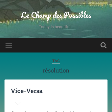
Le Champ des Possibles
Today is beautiful...
TAG
résolution
Vice-Versa