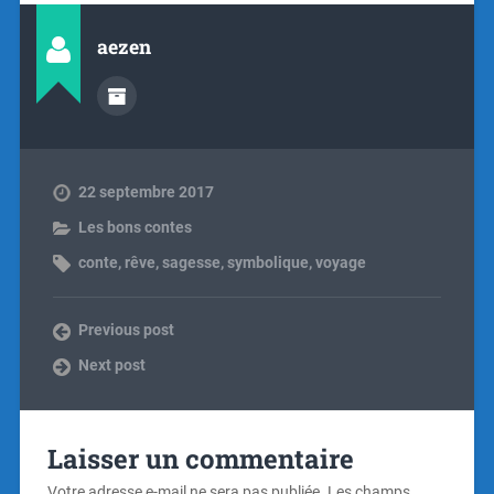
aezen
22 septembre 2017
Les bons contes
conte
,
rêve
,
sagesse
,
symbolique
,
voyage
Previous post
Next post
Laisser un commentaire
Votre adresse e-mail ne sera pas publiée.
Les champs