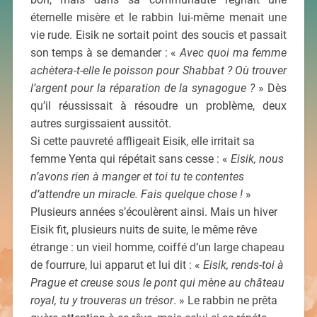
éternelle misère et le rabbin lui-même menait une
vie rude. Eisik ne sortait point des soucis et passait
son temps à se demander : «
Avec quoi ma femme
achètera-t-elle le poisson pour Shabbat ? Où trouver
l’argent pour la réparation de la synagogue ?
» Dès
qu’il réussissait à résoudre un problème, deux
autres surgissaient aussitôt.
Si cette pauvreté affligeait Eisik, elle irritait sa
femme Yenta qui répétait sans cesse : «
Eisik, nous
n’avons rien à manger et toi tu te contentes
d’attendre un miracle. Fais quelque chose !
»
Plusieurs années s’écoulèrent ainsi. Mais un hiver
Eisik fit, plusieurs nuits de suite, le même rêve
étrange : un vieil homme, coiffé d’un large chapeau
de fourrure, lui apparut et lui dit : «
Eisik, rends-toi à
Prague et creuse sous le pont qui mène au château
royal, tu y trouveras un trésor
. » Le rabbin ne prêta