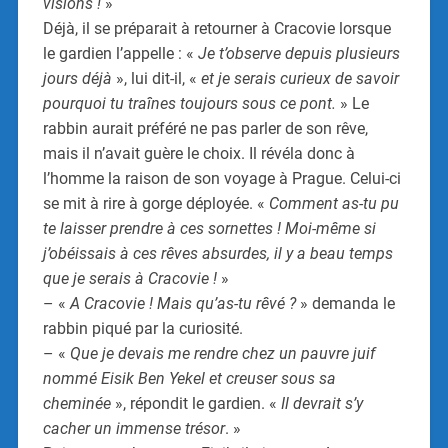
visions !
»
Déjà, il se préparait à retourner à Cracovie lorsque
le gardien l’appelle : «
Je t’observe depuis plusieurs
jours déjà
», lui dit-il, «
et je serais curieux de savoir
pourquoi tu traînes toujours sous ce pont.
» Le
rabbin aurait préféré ne pas parler de son rêve,
mais il n’avait guère le choix. Il révéla donc à
l’homme la raison de son voyage à Prague. Celui-ci
se mit à rire à gorge déployée. «
Comment as-tu pu
te laisser prendre à ces sornettes ! Moi-même si
j’obéissais à ces rêves absurdes, il y a beau temps
que je serais à Cracovie !
»
– «
A Cracovie ! Mais qu’as-tu rêvé ?
» demanda le
rabbin piqué par la curiosité.
– «
Que je devais me rendre chez un pauvre juif
nommé Eisik Ben Yekel et creuser sous sa
cheminée
», répondit le gardien. «
Il devrait s’y
cacher un immense trésor
. »