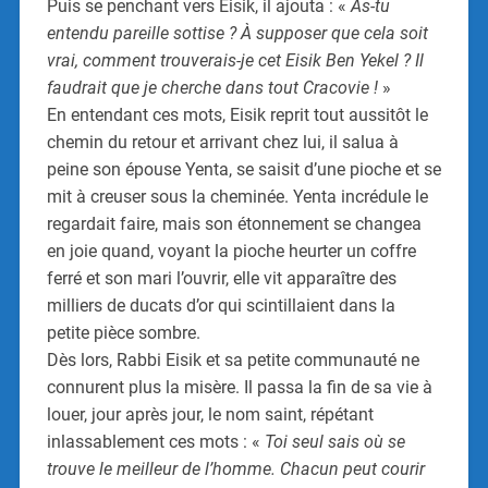
Puis se penchant vers Eisik, il ajouta : «
As-tu
entendu pareille sottise ? À supposer que cela soit
vrai, comment trouverais-je cet Eisik Ben Yekel ? Il
faudrait que je cherche dans tout Cracovie !
»
En entendant ces mots, Eisik reprit tout aussitôt le
chemin du retour et arrivant chez lui, il salua à
peine son épouse Yenta, se saisit d’une pioche et se
mit à creuser sous la cheminée. Yenta incrédule le
regardait faire, mais son étonnement se changea
en joie quand, voyant la pioche heurter un coffre
ferré et son mari l’ouvrir, elle vit apparaître des
milliers de ducats d’or qui scintillaient dans la
petite pièce sombre.
Dès lors, Rabbi Eisik et sa petite communauté ne
connurent plus la misère. Il passa la fin de sa vie à
louer, jour après jour, le nom saint, répétant
inlassablement ces mots : «
Toi seul sais où se
trouve le meilleur de l’homme. Chacun peut courir