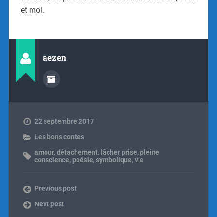
et moi.
aezen
22 septembre 2017
Les bons contes
amour
,
détachement
,
lâcher prise
,
pleine
conscience
,
poésie
,
symbolique
,
vie
Previous post
Next post