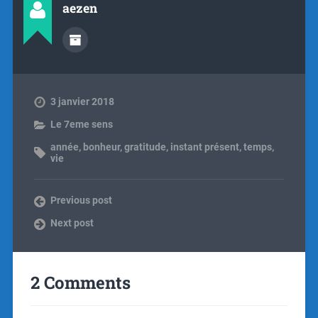
aezen
3 janvier 2018
Le 7eme sens
année
,
bonheur
,
gratitude
,
instant présent
,
temps
,
vie
Previous post
Next post
2 Comments