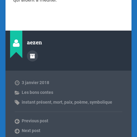
aezen
3 janvier 2018
Les bons contes
instant présent
,
mort
,
paix
,
poème
,
symbolique
Previous post
Next post