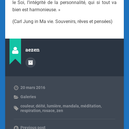
le Soi, l’intégrité de la personnalité, qui si tout va
bien est harmonieuse. »
(Carl Jung in Ma vie. Souvenirs, rêves et pensées)
aezen
20 mars 2016
Galeries
couleur
,
déité
,
lumière
,
mandala
,
méditation
,
respiration
,
rosace
,
zen
Previous post