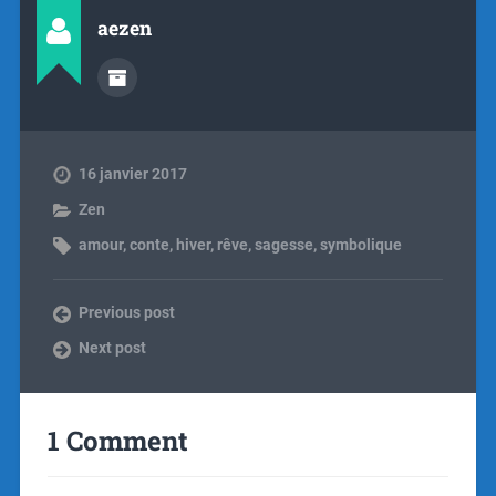
aezen
16 janvier 2017
Zen
amour
,
conte
,
hiver
,
rêve
,
sagesse
,
symbolique
Previous post
Next post
1 Comment