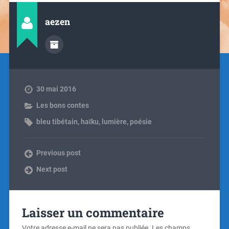
aezen
30 mai 2016
Les bons contes
bleu tibétain
,
haïku
,
lumière
,
poésie
Previous post
Next post
Laisser un commentaire
Votre adresse e-mail ne sera pas publiée.
Les champs