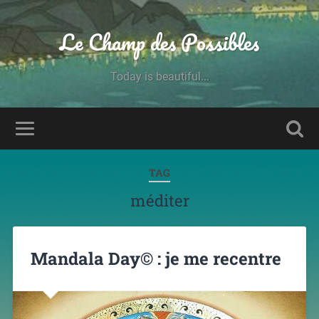
Le Champ des Possibles
Today is beautiful...
TAG
méditer
Mandala Day© : je me recentre