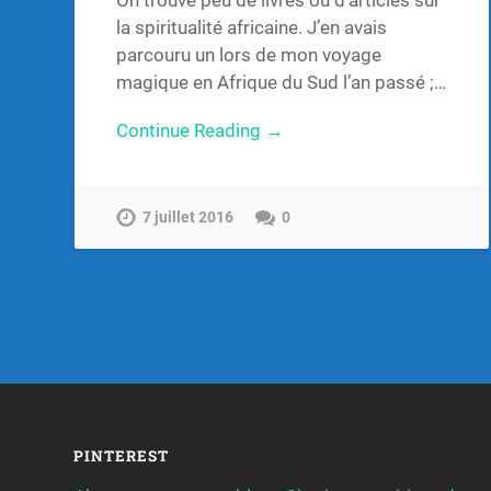
On trouve peu de livres ou d’articles sur
la spiritualité africaine. J’en avais
parcouru un lors de mon voyage
magique en Afrique du Sud l’an passé ;…
Continue Reading →
7 juillet 2016
0
PINTEREST