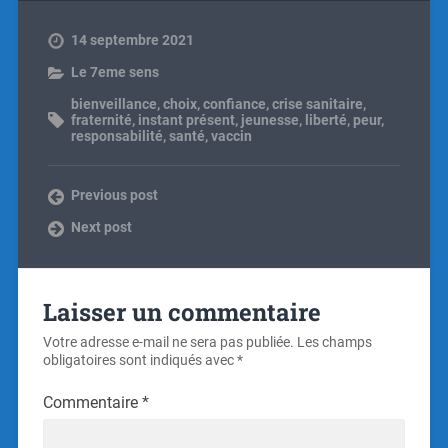
14 septembre 2021
Le 7eme sens
bienveillance
,
choix
,
confiance
,
crise sanitaire
,
fraternité
,
instant présent
,
jeunesse
,
liberté
,
peur
,
responsabilité
,
santé
,
vaccin
Previous post
Next post
Laisser un commentaire
Votre adresse e-mail ne sera pas publiée.
Les champs
obligatoires sont indiqués avec
*
Commentaire
*