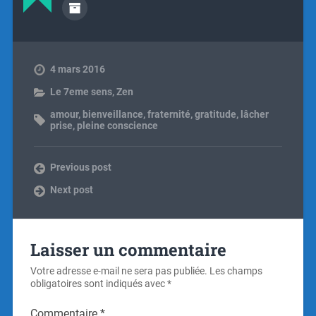
4 mars 2016
Le 7eme sens
,
Zen
amour
,
bienveillance
,
fraternité
,
gratitude
,
lâcher
prise
,
pleine conscience
Previous post
Next post
Laisser un commentaire
Votre adresse e-mail ne sera pas publiée.
Les champs
obligatoires sont indiqués avec
*
Commentaire
*