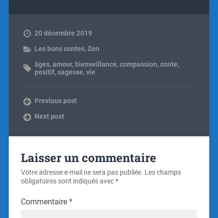
20 décembre 2019
Les bons contes
,
Zen
âges
,
amour
,
bienveillance
,
compassion
,
conte
,
positif
,
sagesse
,
vie
Previous post
Next post
Laisser un commentaire
Votre adresse e-mail ne sera pas publiée.
Les champs
obligatoires sont indiqués avec
*
Commentaire
*