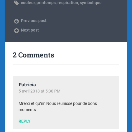
couleur
,
printemps
,
respiration
,
symbolique
Previous post
Next post
2 Comments
Patricia
5 avril 2018 at 5:30 PM
Mrerci et qu’im Nous réunisse pour de bons
moments
REPLY