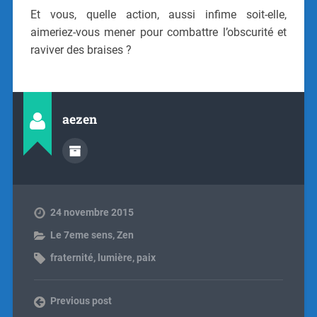
Et vous, quelle action, aussi infime soit-elle,
aimeriez-vous mener pour combattre l’obscurité et
raviver des braises ?
aezen
24 novembre 2015
Le 7eme sens
,
Zen
fraternité
,
lumière
,
paix
Previous post