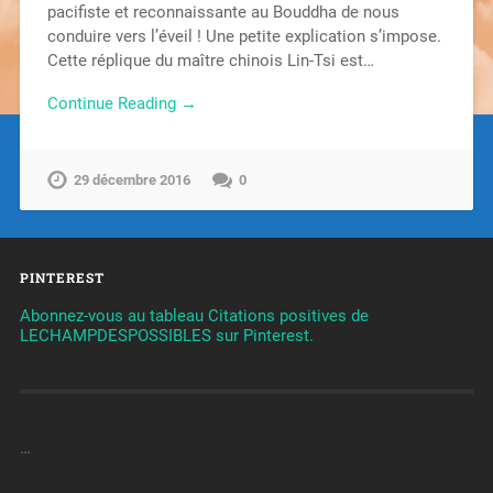
pacifiste et reconnaissante au Bouddha de nous
conduire vers l’éveil ! Une petite explication s’impose.
Cette réplique du maître chinois Lin-Tsi est…
Continue Reading →
29 décembre 2016
0
PINTEREST
Abonnez-vous au tableau Citations positives de
LECHAMPDESPOSSIBLES sur Pinterest.
…