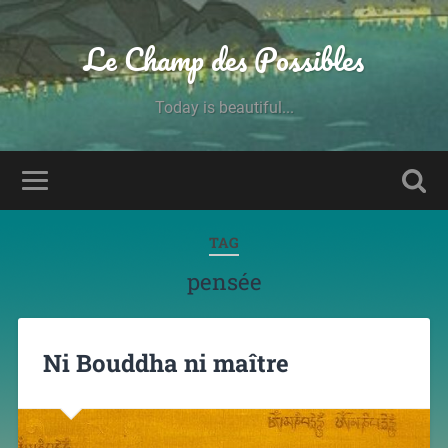
Le Champ des Possibles
Today is beautiful...
TAG
pensée
Ni Bouddha ni maître