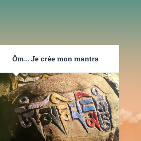
Ôm… Je crée mon mantra