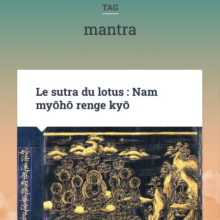
TAG
mantra
Le sutra du lotus : Nam
myōhō renge kyō