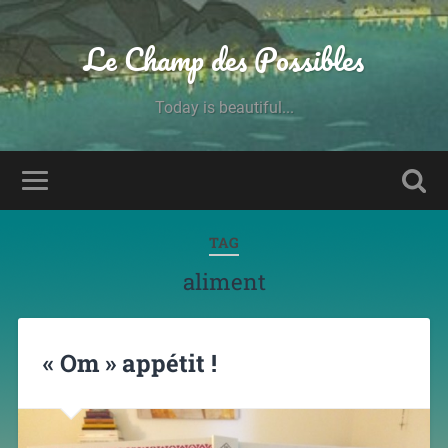
Le Champ des Possibles
Today is beautiful...
TAG
aliment
« Om » appétit !